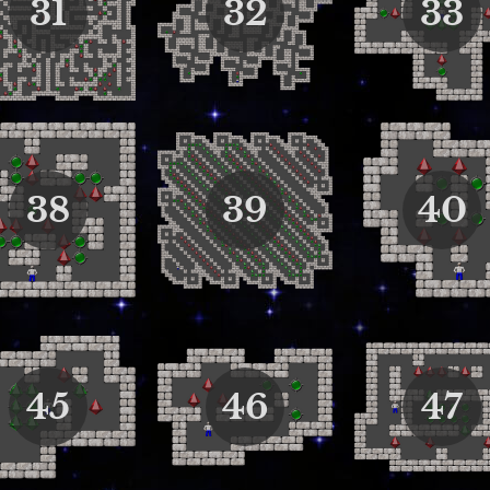
31
32
33
38
39
40
45
46
47