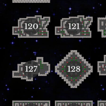
120
121
127
128