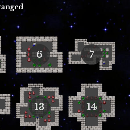
ranged
6
7
13
14