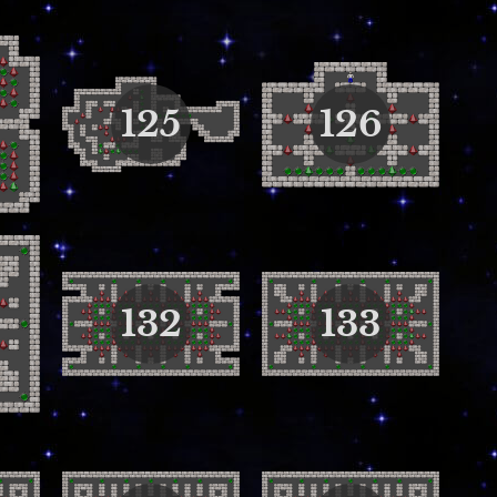
125
126
132
133