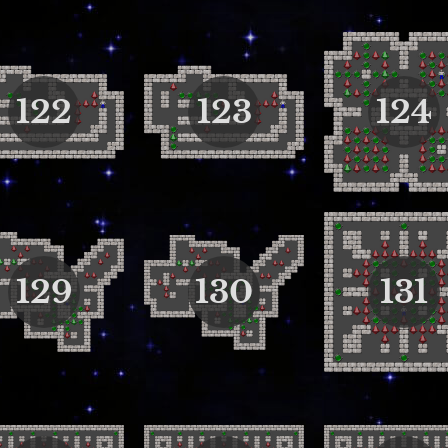
122
123
124
129
130
131