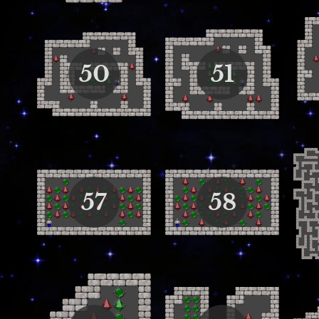
50
51
57
58