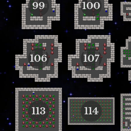
99
100
106
107
113
114