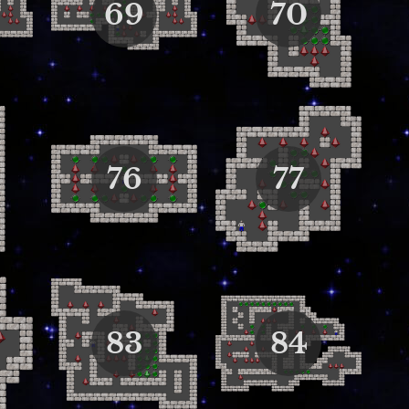
69
70
76
77
83
84