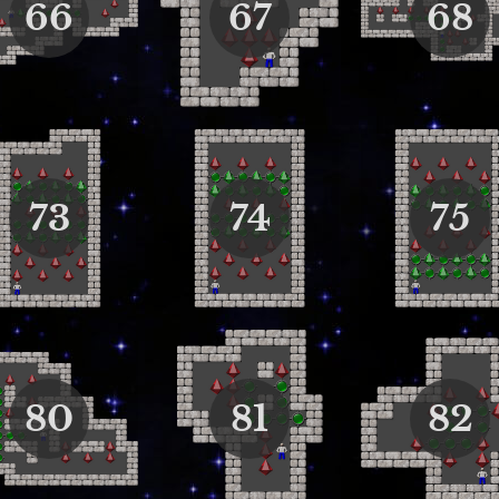
66
67
68
73
74
75
80
81
82