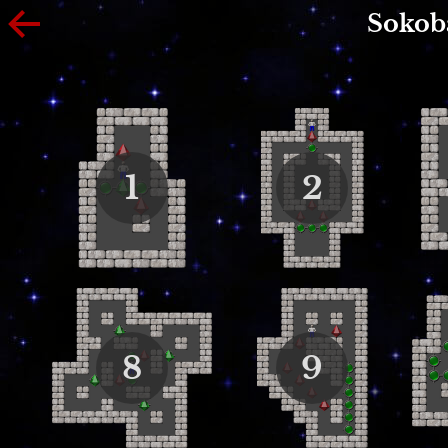
Sokob
1
2
8
9