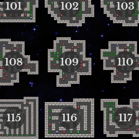
101
102
103
108
109
110
115
116
117