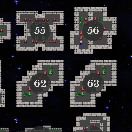
55
56
62
63