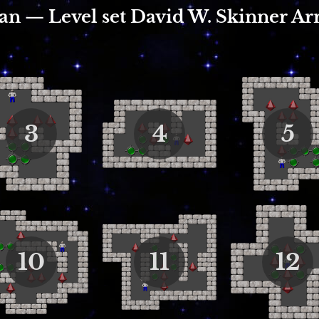
an — Level set David W. Skinner Ar
3
4
5
10
11
12