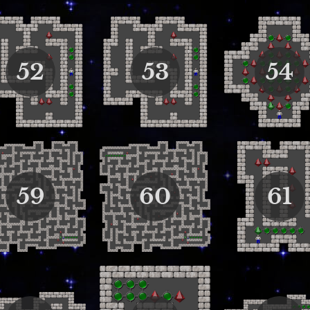
52
53
54
59
60
61