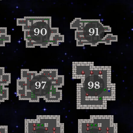
90
91
97
98