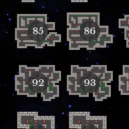
85
86
92
93