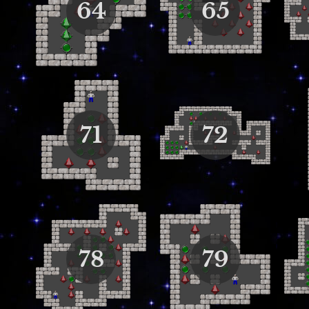
64
65
71
72
78
79