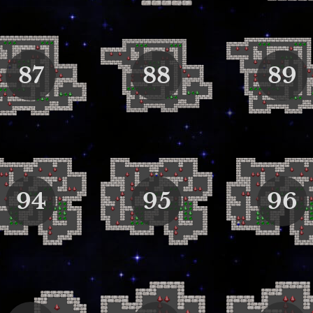
87
88
89
94
95
96