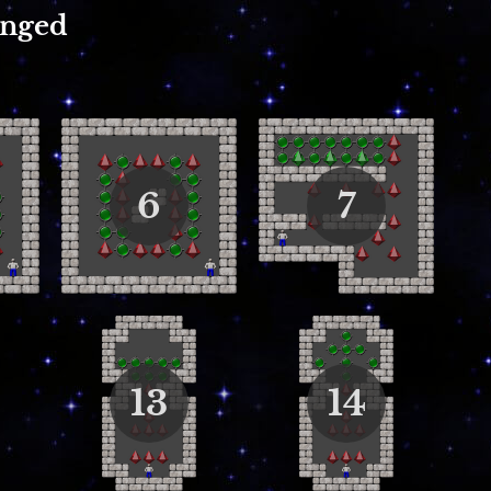
anged
6
7
13
14