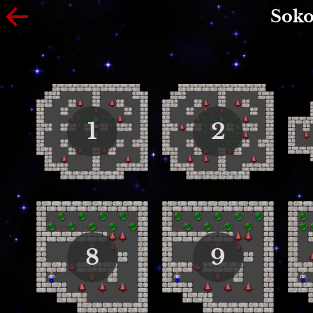
Soko
1
2
8
9