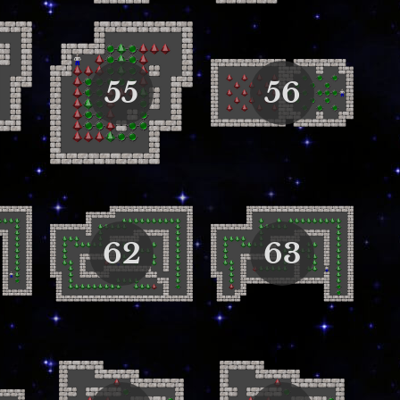
55
56
62
63