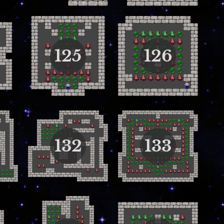
125
126
132
133