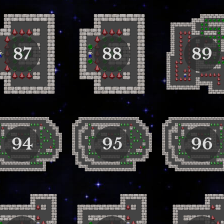
87
88
89
94
95
96