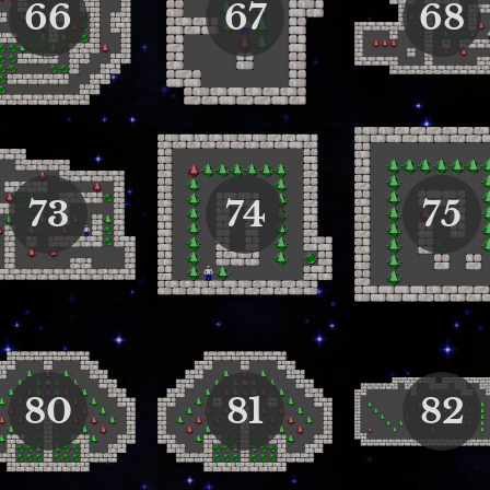
66
67
68
73
74
75
80
81
82