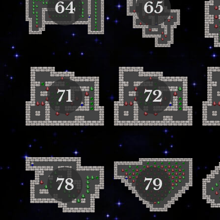
64
65
71
72
78
79