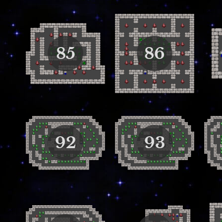
85
86
92
93