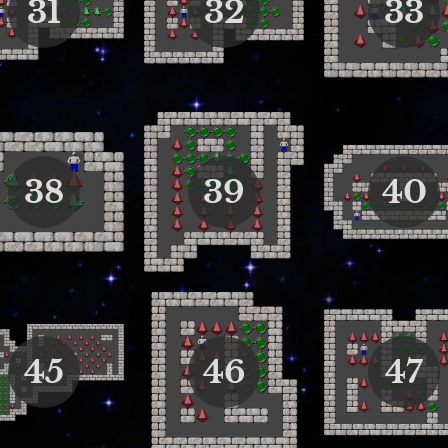
31
32
33
38
39
40
45
46
47