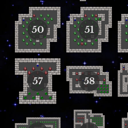
50
51
57
58