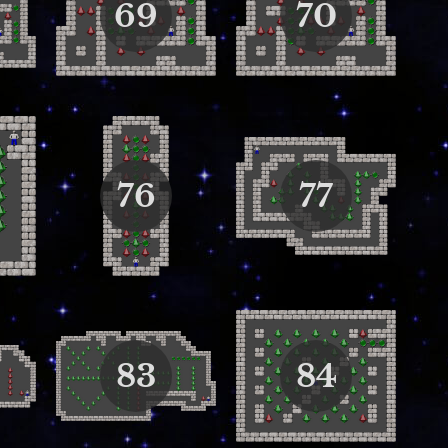
69
70
76
77
83
84