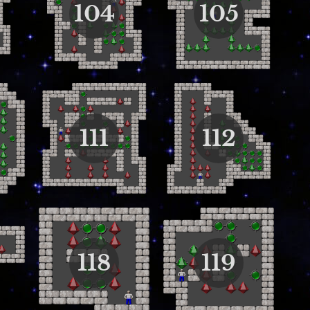
104
105
111
112
118
119