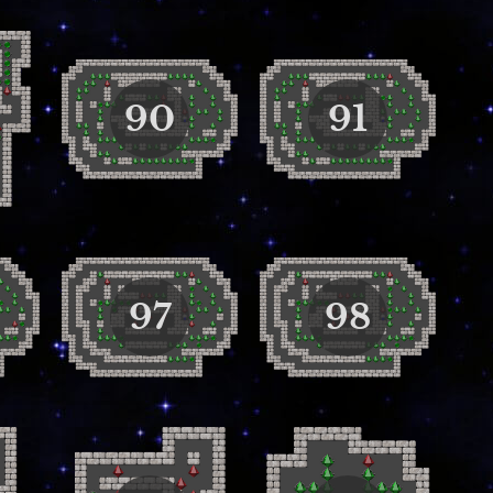
90
91
97
98