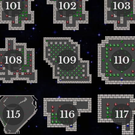
101
102
103
108
109
110
115
116
117