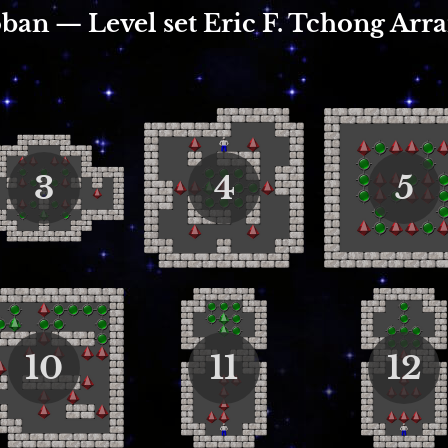
ban — Level set Eric F. Tchong Arr
3
4
5
10
11
12