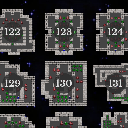
122
123
124
129
130
131