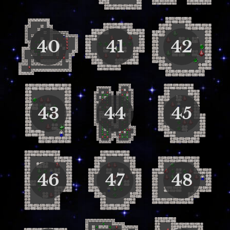
40
41
42
43
44
45
46
47
48