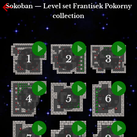
Sokoban — Level set Frantisek Pokorny
collection
1
2
3
4
5
6