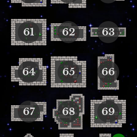
61
62
63
64
65
66
67
68
69