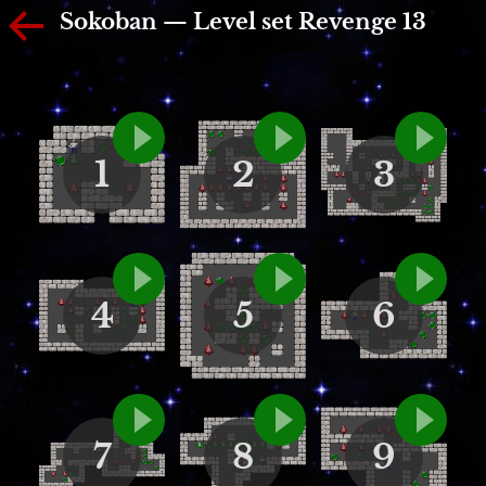
Sokoban — Level set Revenge 13
1
2
3
4
5
6
7
8
9