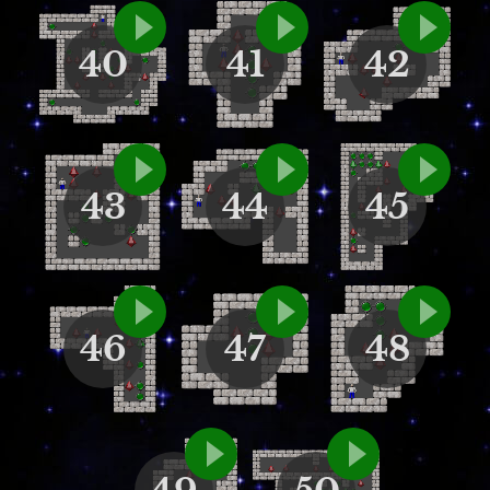
40
41
42
43
44
45
46
47
48