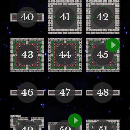
40
41
42
43
44
45
46
47
48