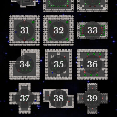
31
32
33
34
35
36
37
38
39