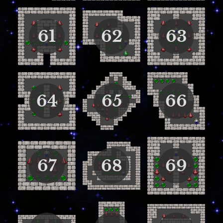
61
62
63
64
65
66
67
68
69