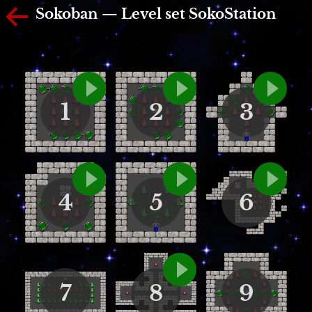
Sokoban — Level set SokoStation
1
2
3
4
5
6
7
8
9