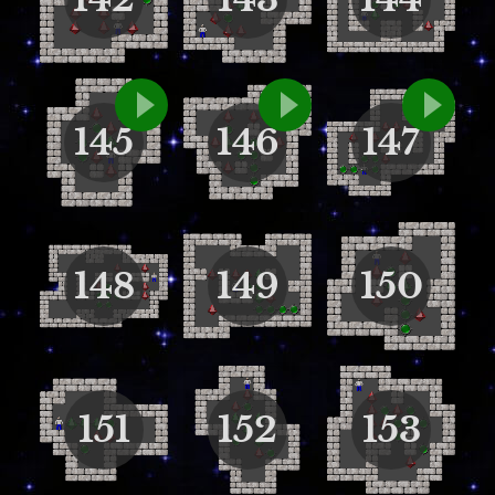
145
146
147
148
149
150
151
152
153