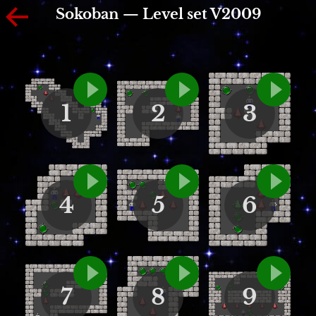
Sokoban — Level set V2009
1
2
3
4
5
6
7
8
9