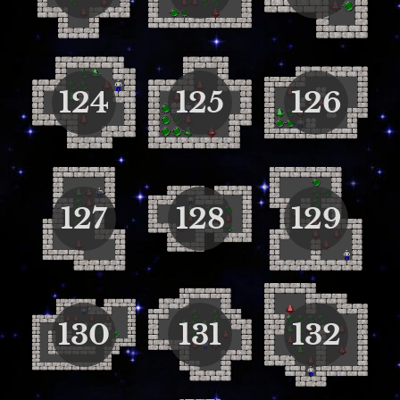
124
125
126
127
128
129
130
131
132